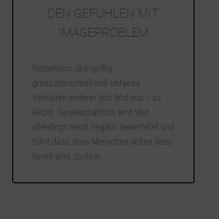
DEN GEFÜHLEN MIT
IMAGEPROBLEM
Respektlos, übergriffig,
grenzüberschreitend: unfaires
Verhalten anderer löst Wut aus – zu
Recht. Gesellschaftlich wird Wut
allerdings meist negativ bewertetet und
führt dazu, dass Menschen selten dazu
bereit sind, zu ihrer ...