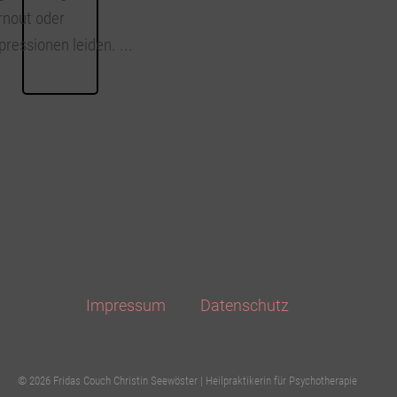
rnout oder
ressionen leiden. ...
Impressum
Datenschutz
© 2026 Fridas Couch Christin Seewöster | Heilpraktikerin für Psychotherapie